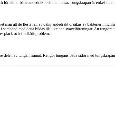
 förbättrar både andedräkt och munhälsa. Tungskrapan är enkel att anvä
 man att de flesta fall av dålig andedräkt orsakas av bakterier i munhål
h i samband med detta bildas illaluktande svavelföreningar. Att rengöra tu
v plack och tandköttsproblem.
re delen av tungan framåt. Rengör tungans båda sidor med tungskrapan